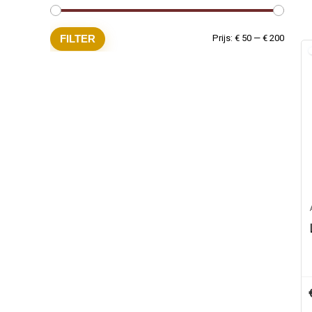
Min.
Max.
FILTER
Prijs:
€ 50
—
€ 200
prijs
prijs