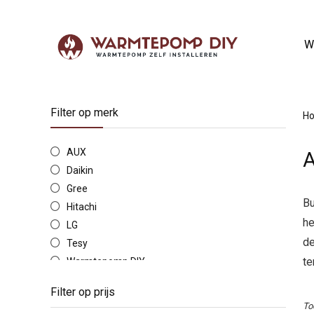
W
Filter op merk
H
AUX
A
Daikin
Gree
Bu
Hitachi
he
LG
de
Tesy
te
Warmtepomp DIY
Filter op prijs
To