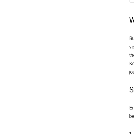
W
Bu
ve
th
Ko
jo
S
Er
be