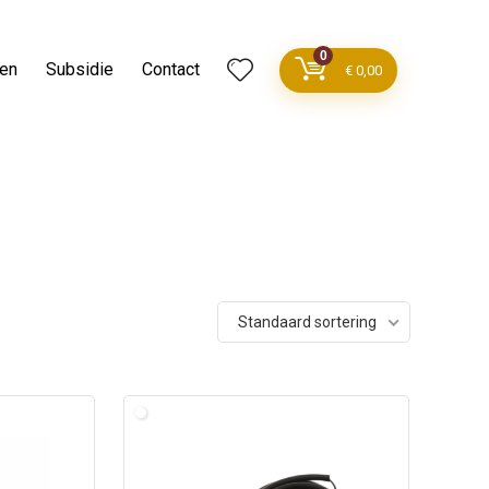
0
ren
Subsidie
Contact
€
0,00
Standaard sortering