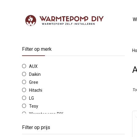
W
Filter op merk
H
AUX
A
Daikin
Gree
To
Hitachi
LG
Tesy
Warmtepomp DIY
Filter op prijs