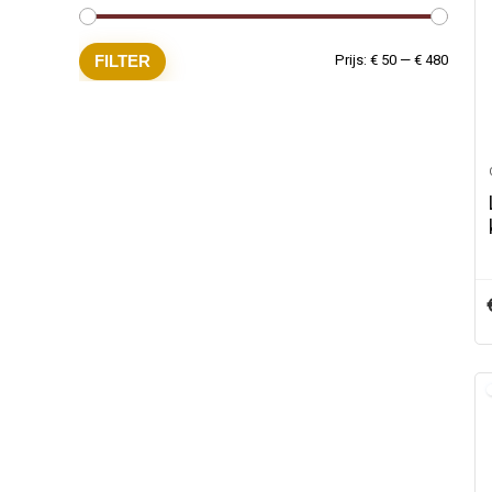
Min.
Max.
FILTER
Prijs:
€ 50
—
€ 480
prijs
prijs