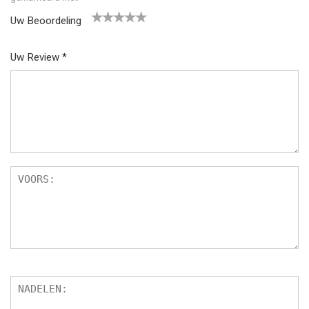
Uw Beoordeling
1
2
3
4
5
Uw Review
*