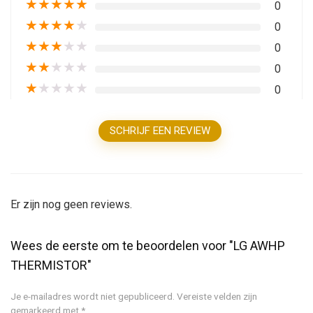
★
★
★
★
★
0
★
★
★
★
★
0
★
★
★
★
★
0
★
★
★
★
★
0
★
★
★
★
★
0
SCHRIJF EEN REVIEW
Er zijn nog geen reviews.
Wees de eerste om te beoordelen voor "LG AWHP
THERMISTOR"
Je e-mailadres wordt niet gepubliceerd.
Vereiste velden zijn
gemarkeerd met
*