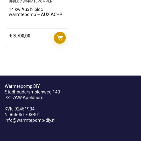
BI-BLOC WARMTEPOMPEN
14 kw Aux bi bloc
warmtepomp – AUX ACHP-
H14/5R3HA – 3 fasen
€
3.700,00
Warmtepomp DIY
Stadhoudersmolenweg 140
7317AW Apeldoorn
KVK: 92451934
NL866051703B01
info@warmtepomp-diy.nl