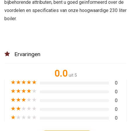
bijbehorende attributen, bent u goed geïnformeerd over de
voordelen en specificaties van onze hoogwaardige 230 liter
boiler.
Ervaringen
0.0
uit 5
★
★
★
★
★
0
★
★
★
★
★
0
★
★
★
★
★
0
★
★
★
★
★
0
★
★
★
★
★
0