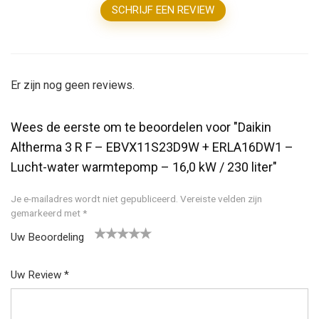
SCHRIJF EEN REVIEW
Er zijn nog geen reviews.
Wees de eerste om te beoordelen voor "Daikin
Altherma 3 R F – EBVX11S23D9W + ERLA16DW1 –
Lucht-water warmtepomp – 16,0 kW / 230 liter"
Je e-mailadres wordt niet gepubliceerd.
Vereiste velden zijn
gemarkeerd met
*
Uw Beoordeling
1
2
3
4
5
Uw Review
*