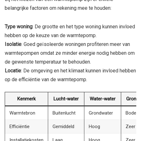
belangrijke factoren om rekening mee te houden:
Type woning
: De grootte en het type woning kunnen invloed
hebben op de keuze van de warmtepomp.
Isolatie
: Goed geïsoleerde woningen profiteren meer van
warmtepompen omdat ze minder energie nodig hebben om
de gewenste temperatuur te behouden.
Locatie
: De omgeving en het klimaat kunnen invloed hebben
op de efficiëntie van de warmtepomp.
Kenmerk
Lucht-water
Water-water
Grond-
Warmtebron
Buitenlucht
Grondwater
Bodem
Efficiëntie
Gemiddeld
Hoog
Zeer h
Installatiekosten
Laag
Hoog
Zeer h