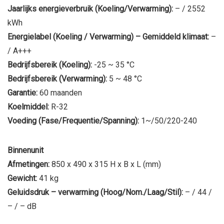
Jaarlijks energieverbruik (Koeling/Verwarming):
– / 2552
kWh
Energielabel (Koeling / Verwarming) – Gemiddeld klimaat:
–
/ A+++
Bedrijfsbereik (Koeling):
-25 ~ 35 °C
Bedrijfsbereik (Verwarming):
5 ~ 48 °C
Garantie:
60 maanden
Koelmiddel:
R-32
Voeding (Fase/Frequentie/Spanning):
1~/50/220-240
Binnenunit
Afmetingen:
850 x 490 x 315 H x B x L (mm)
Gewicht:
41 kg
Geluidsdruk – verwarming (Hoog/Nom./Laag/Stil):
– / 44 /
– / – dB