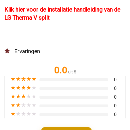
Klik hier voor de installatie handleiding van de
LG Therma V split
Ervaringen
0.0
uit 5
★
★
★
★
★
0
★
★
★
★
★
0
★
★
★
★
★
0
★
★
★
★
★
0
★
★
★
★
★
0