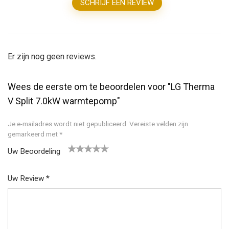
SCHRIJF EEN REVIEW
Er zijn nog geen reviews.
Wees de eerste om te beoordelen voor "LG Therma
V Split 7.0kW warmtepomp"
Je e-mailadres wordt niet gepubliceerd.
Vereiste velden zijn
gemarkeerd met
*
Uw Beoordeling
1
2
3
4
5
Uw Review
*