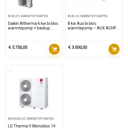
BI-BLOC WARMTEPOMPEN
BI-BLOC WARMTEPOMPEN
Daikin Altherma 6 kw bi bloc
8 kw Aux bi bloc
warmtepomp + backup
warmtepomp – AUX ACHP-
heater van 6 kW
H08/4R3HA – 1 fase
€
5.750,00
€
3.000,00
MONOBLOC WARMTEPOMPEN
LG Therma V Monobloc 14