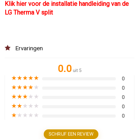
Klik hier voor de installatie handleiding van de
LG Therma V split
Ervaringen
0.0
uit 5
★
★
★
★
★
0
★
★
★
★
★
0
★
★
★
★
★
0
★
★
★
★
★
0
★
★
★
★
★
0
SCHRIJF EEN REVIEW