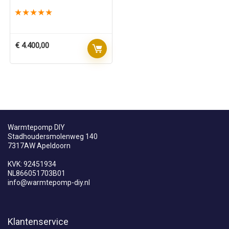
★
★
★
★
★
€
4.400,00
Warmtepomp DIY
Stadhoudersmolenweg 140
7317AW Apeldoorn
KVK: 92451934
NL866051703B01
info@warmtepomp-diy.nl
Klantenservice