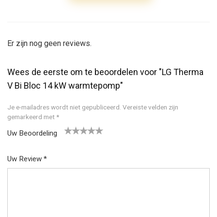
Er zijn nog geen reviews.
Wees de eerste om te beoordelen voor "LG Therma
V Bi Bloc 14 kW warmtepomp"
Je e-mailadres wordt niet gepubliceerd.
Vereiste velden zijn
gemarkeerd met
*
Uw Beoordeling
1
2
3
4
5
Uw Review
*