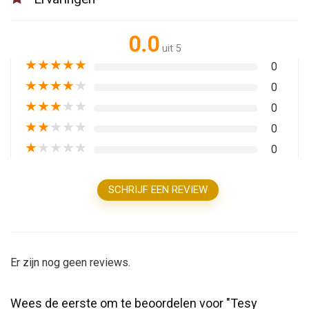
0.0
uit 5
★
★
★
★
★
0
★
★
★
★
★
0
★
★
★
★
★
0
★
★
★
★
★
0
★
★
★
★
★
0
SCHRIJF EEN REVIEW
Er zijn nog geen reviews.
Wees de eerste om te beoordelen voor "Tesy