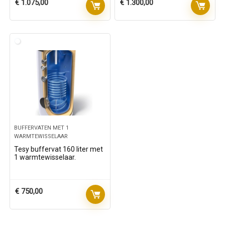
€
1.075,00
€
1.300,00
BUFFERVATEN MET 1
WARMTEWISSELAAR
Tesy buffervat 160 liter met
1 warmtewisselaar.
€
750,00