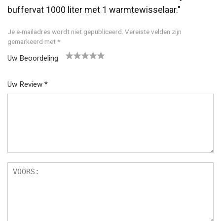
buffervat 1000 liter met 1 warmtewisselaar."
Je e-mailadres wordt niet gepubliceerd.
Vereiste velden zijn
gemarkeerd met
*
Uw Beoordeling
1
2
3
4
5
Uw Review
*