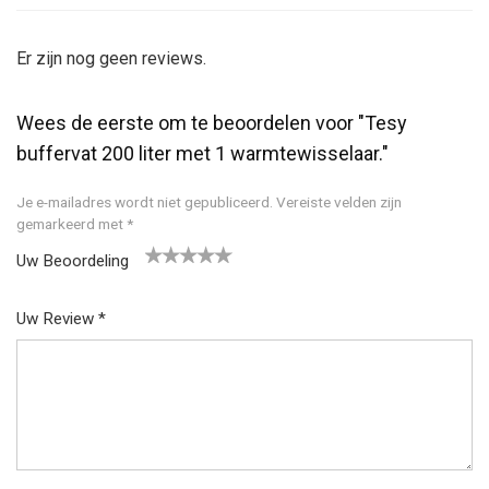
Er zijn nog geen reviews.
Wees de eerste om te beoordelen voor "Tesy
buffervat 200 liter met 1 warmtewisselaar."
Je e-mailadres wordt niet gepubliceerd.
Vereiste velden zijn
gemarkeerd met
*
Uw Beoordeling
1
2
3
4
5
Uw Review
*