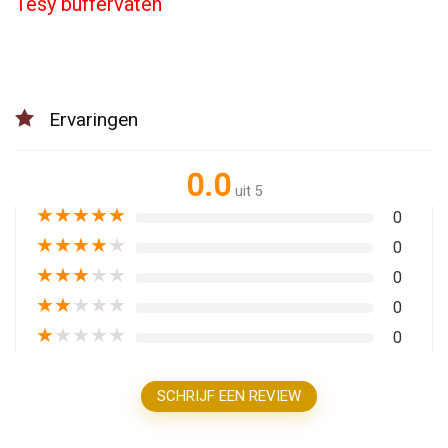
Tesy buffervaten
Ervaringen
0.0
uit 5
★
★
★
★
★
0
★
★
★
★
★
0
★
★
★
★
★
0
★
★
★
★
★
0
★
★
★
★
★
0
SCHRIJF EEN REVIEW